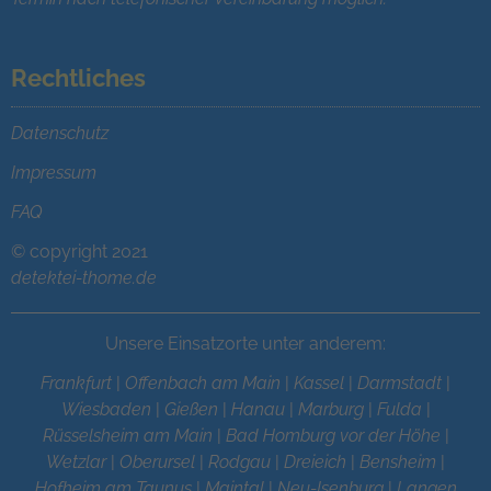
Rechtliches
Datenschutz
Impressum
FAQ
© copyright 2021
detektei-thome.de
Unsere Einsatzorte unter anderem:
Frankfurt
|
Offenbach am Main
|
Kassel
|
Darmstadt
|
Wiesbaden
|
Gießen
|
Hanau
|
Marburg
|
Fulda
|
Rüsselsheim am Main
|
Bad Homburg vor der Höhe
|
Wetzlar
|
Oberursel
|
Rodgau
|
Dreieich
|
Bensheim
|
Hofheim am Taunus
|
Maintal
|
Neu-Isenburg
|
Langen