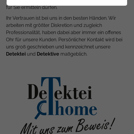
fest, wann und in welchem Umfang unsere Detektive
für Sie ermitteln dürfen.
Ihr Vertrauen ist bei uns in den besten Händen. Wir
arbeiten mit größter Diskretion und zugleich
Professionalität, haben dabei aber immer ein offenes
Ohr für unsere Kunden. Persönlicher Kontakt wird bei
uns groß geschrieben und kennzeichnet unsere
Detektei
und
Detektive
maßgeblich.