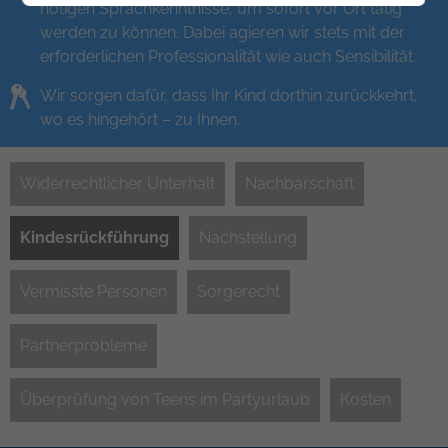
nötigen Sprachkenntnisse, um sofort vor Ort tätig
werden zu können. Dabei agieren wir stets mit der
erforderlichen Professionalität wie auch Sensibilität.
Wir sorgen dafür, dass Ihr Kind dorthin zurückkehrt,
wo es hingehört – zu Ihnen.
Navigation
Widerrechtlicher Unterhalt
Nachbarschaft
überspringen
Kindesrückführung
Nachstellung
Vermisste Personen
Sorgerecht
Partnerprobleme
Überprüfung von Teens im Partyurlaub
Kosten